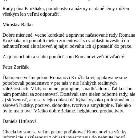
Rady pána Kružliaka, poradenstvo a názory na dané témy môžem
všetkým len veľmi odporučiť.
Miroslav Balko
Dobre mienené, vecne korektné a správne načasované rady Romana
Kružliaka mi pomohli nielen zorientovať sa v oblasti investícií do
nehnuteľností ale zároveň aj nájsť odvahu ich aj presadiť do praxe.
Za jeho ochotu a snahu pomôcť som Romanovi veľmi vďačný.
Peter Zoričák
Ďakujeme veľmi pekne Romanovi Kružliakovi, opakovane sme
potrebovali poradenstvo v pre nás v nie ľahkých realitných
záležitostiach. Vždy ochotne, promptne, s nadhľadom a ľahkosťou
nám pomáhal sa zorientovať. Dostávali sme nielen odborné rady, ale
aj skúsenosť, ako sa v tejto oblasti dá hýbať vysoko profesionálne a
zároveň ľudsky, poctivo, slobodne, tvorivo a zmysluplne. Tak ako
by to malo byť. Všetko dobré želáme. heightened productivity.
Daniela Hrtúsová
Chcela by som sa veľmi pekne poďakovať Romanovi za všetky
informácie a skúsenosti z oblasti investovania do nehnuteľností,