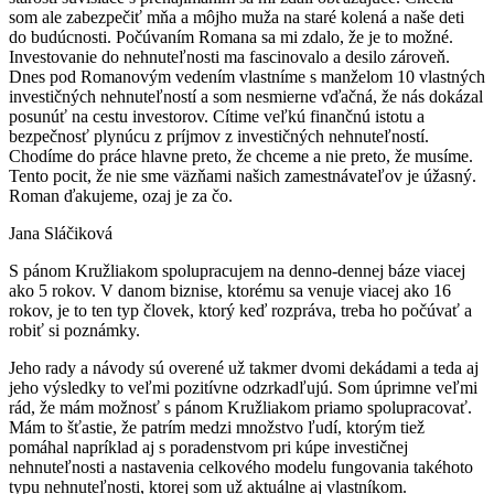
som ale zabezpečiť mňa a môjho muža na staré kolená a naše deti
do budúcnosti. Počúvaním Romana sa mi zdalo, že je to možné.
Investovanie do nehnuteľnosti ma fascinovalo a desilo zároveň.
Dnes pod Romanovým vedením vlastníme s manželom 10 vlastných
investičných nehnuteľností a som nesmierne vďačná, že nás dokázal
posunúť na cestu investorov. Cítime veľkú finančnú istotu a
bezpečnosť plynúcu z príjmov z investičných nehnuteľností.
Chodíme do práce hlavne preto, že chceme a nie preto, že musíme.
Tento pocit, že nie sme väzňami našich zamestnávateľov je úžasný.
Roman ďakujeme, ozaj je za čo.
Jana Sláčiková
S pánom Kružliakom spolupracujem na denno-dennej báze viacej
ako 5 rokov. V danom biznise, ktorému sa venuje viacej ako 16
rokov, je to ten typ človek, ktorý keď rozpráva, treba ho počúvať a
robiť si poznámky.
Jeho rady a návody sú overené už takmer dvomi dekádami a teda aj
jeho výsledky to veľmi pozitívne odzrkadľujú. Som úprimne veľmi
rád, že mám možnosť s pánom Kružliakom priamo spolupracovať.
Mám to šťastie, že patrím medzi množstvo ľudí, ktorým tiež
pomáhal napríklad aj s poradenstvom pri kúpe investičnej
nehnuteľnosti a nastavenia celkového modelu fungovania takéhoto
typu nehnuteľnosti, ktorej som už aktuálne aj vlastníkom.