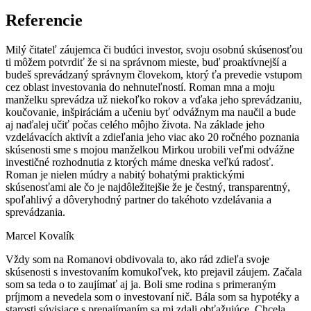
Referencie
Milý čitateľ záujemca či budúci investor, svoju osobnú skúsenosťou
ti môžem potvrdiť že si na správnom mieste, buď proaktívnejší a
budeš sprevádzaný správnym človekom, ktorý ťa prevedie vstupom
cez oblast investovania do nehnuteľností. Roman mna a moju
manželku sprevádza už niekoľko rokov a vďaka jeho sprevádzaniu,
koučovanie, inšpiráciám a učeniu byť odvážnym ma naučil a bude
aj naďalej učiť počas celého môjho života. Na základe jeho
vzdelávacích aktivít a zdieľania jeho viac ako 20 ročného poznania
skúsenosti sme s mojou manželkou Mirkou urobili veľmi odvážne
investičné rozhodnutia z ktorých máme dneska veľkú radosť.
Roman je nielen múdry a nabitý bohatými praktickými
skúsenosťami ale čo je najdôležitejšie že je čestný, transparentný,
spoľahlivý a dôveryhodný partner do takéhoto vzdelávania a
sprevádzania.
Marcel Kovalík
Vždy som na Romanovi obdivovala to, ako rád zdieľa svoje
skúsenosti s investovaním komukoľvek, kto prejavil záujem. Začala
som sa teda o to zaujímať aj ja. Boli sme rodina s primeraným
príjmom a nevedela som o investovaní nič. Bála som sa hypotéky a
starosti súvisiace s prenajímaním sa mi zdali obťažujúce. Chcela