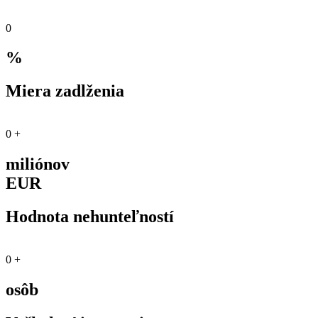
0
%
Miera zadlženia
0
+
miliónov
EUR
Hodnota nehunteľností
0
+
osôb