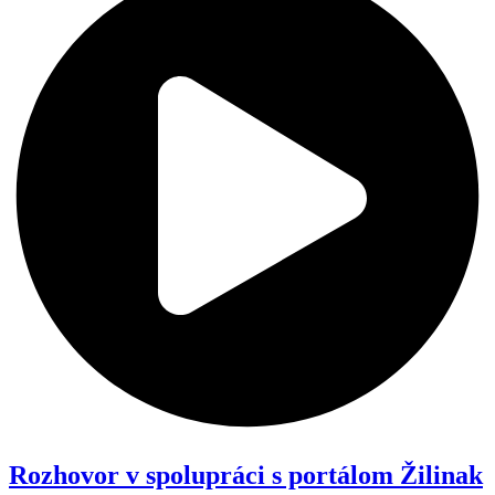
Rozhovor v spolupráci s portálom
Žilinak