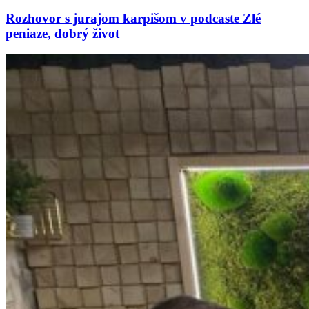
Rozhovor s jurajom karpišom v podcaste
Zlé
peniaze, dobrý život