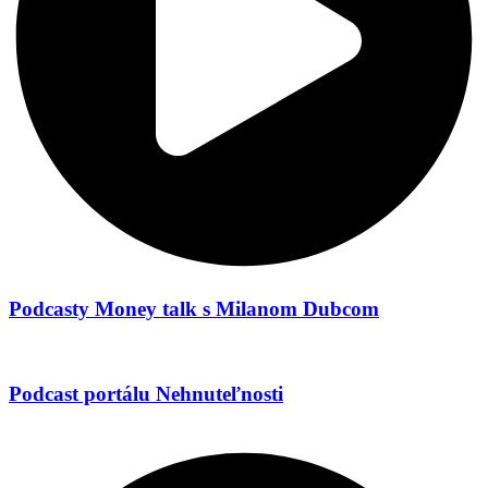
Podcasty
Money talk
s Milanom Dubcom
Podcast portálu
Nehnuteľnosti