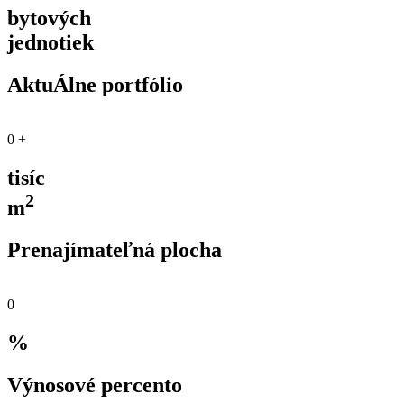
bytových
jednotiek
AktuÁlne portfólio
0
+
tisíc
2
m
Prenajímateľná plocha
0
%
Výnosové percento