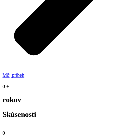
Môj príbeh
0
+
rokov
Skúsenosti
0