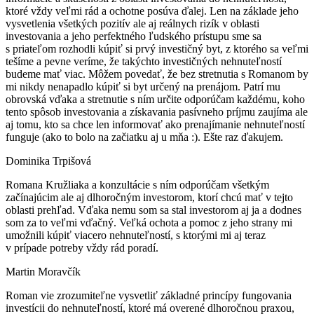
ktoré vždy veľmi rád a ochotne posúva ďalej. Len na základe jeho
vysvetlenia všetkých pozitív ale aj reálnych rizík v oblasti
investovania a jeho perfektného ľudského prístupu sme sa
s priateľom rozhodli kúpiť si prvý investičný byt, z ktorého sa veľmi
tešíme a pevne veríme, že takýchto investičných nehnuteľností
budeme mať viac. Môžem povedať, že bez stretnutia s Romanom by
mi nikdy nenapadlo kúpiť si byt určený na prenájom. Patrí mu
obrovská vďaka a stretnutie s ním určite odporúčam každému, koho
tento spôsob investovania a získavania pasívneho príjmu zaujíma ale
aj tomu, kto sa chce len informovať ako prenajímanie nehnuteľností
funguje (ako to bolo na začiatku aj u mňa :). Ešte raz ďakujem.
Dominika Trpišová
Romana Kružliaka a konzultácie s ním odporúčam všetkým
začínajúcim ale aj dlhoročným investorom, ktorí chcú mať v tejto
oblasti prehľad. Vďaka nemu som sa stal investorom aj ja a dodnes
som za to veľmi vďačný. Veľká ochota a pomoc z jeho strany mi
umožnili kúpiť viacero nehnuteľností, s ktorými mi aj teraz
v prípade potreby vždy rád poradí.
Martin Moravčík
Roman vie zrozumiteľne vysvetliť základné princípy fungovania
investícii do nehnuteľností, ktoré má overené dlhoročnou praxou,