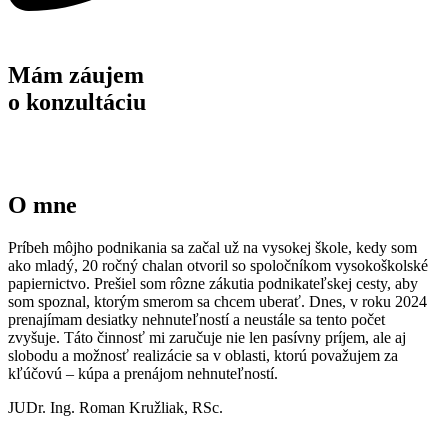
Mám záujem
o konzultáciu
O mne
Príbeh môjho podnikania sa začal už na vysokej škole, kedy som
ako mladý, 20 ročný chalan otvoril so spoločníkom vysokoškolské
papiernictvo. Prešiel som rôzne zákutia podnikateľskej cesty, aby
som spoznal, ktorým smerom sa chcem uberať. Dnes, v roku 2024
prenajímam desiatky nehnuteľností a neustále sa tento počet
zvyšuje. Táto činnosť mi zaručuje nie len pasívny príjem, ale aj
slobodu a možnosť realizácie sa v oblasti, ktorú považujem za
kľúčovú – kúpa a prenájom nehnuteľností.
JUDr. Ing. Roman Kružliak, RSc.