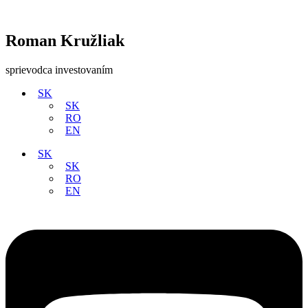
Roman Kružliak
sprievodca investovaním
SK
SK
RO
EN
SK
SK
RO
EN