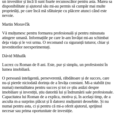
un investitor și încă îi sunt foarte recunoscător pentru asta. Marea sa
disponibilitate și ajutorul său mi-au permis să cumpăr mai multe
proprietăți, pe care încă mă sfătuiește cu plăcere atunci când este
nevoie.
Martin Moravčík
Vă mulțumesc pentru formarea profesională și pentru minunata
atingere umană. Informațiile pe care le-am învățat mi-au schimbat
deja viața și le voi urma. O recomand cu siguranță tuturor, chiar și
investitorilor neexperimentați.
Dávid Mihalík
Lucrez cu Roman de 8 ani. Este, pur și simplu, un profesionist în
lumea imobiliară.
O persoană inteligentă, perseverentă, răbdătoare și de succes, care
nu-și pierde niciodată dorința de a învăța constant. Mi-a stabilit (nu
numai) mentalitatea pentru succes și tot ce știu astăzi despre
imobiliare și investiții, știu datorită lui și îndrumării sale profesionale.
Capacitatea lui Roman de a explica, motiva și, în același timp, de a
asculta m-a surprins plăcut și îi datorez mulțumiri deosebite. Și nu
numai pentru asta, ci și pentru că mi-a oferit ajutorul, sprijinul
necesar sau prima oportunitate de investiție.