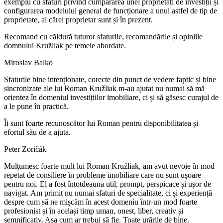
exemplu cu sfaturi privind cumpărarea unei proprietăți de investiții și
configurarea modelului general de funcționare a unui astfel de tip de
proprietate, al cărei proprietar sunt și în prezent.
Recomand cu căldură tuturor sfaturile, recomandările și opiniile
domnului Kružliak pe temele abordate.
Miroslav Balko
Sfaturile bine intenționate, corecte din punct de vedere faptic și bine
sincronizate ale lui Roman Kružliak m-au ajutat nu numai să mă
orientez în domeniul investițiilor imobiliare, ci și să găsesc curajul de
a le pune în practică.
Îi sunt foarte recunoscător lui Roman pentru disponibilitatea și
efortul său de a ajuta.
Peter Zoričák
Mulțumesc foarte mult lui Roman Kružliak, am avut nevoie în mod
repetat de consiliere în probleme imobiliare care nu sunt ușoare
pentru noi. El a fost întotdeauna util, prompt, perspicace și ușor de
navigat. Am primit nu numai sfaturi de specialitate, ci și experiență
despre cum să ne mișcăm în acest domeniu într-un mod foarte
profesionist și în același timp uman, onest, liber, creativ și
semnificativ. Așa cum ar trebui să fie. Toate urările de bine.