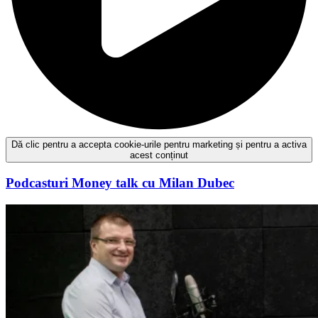
Dă clic pentru a accepta cookie-urile pentru marketing și pentru a activa
acest conținut
Podcasturi
Money talk
cu Milan Dubec