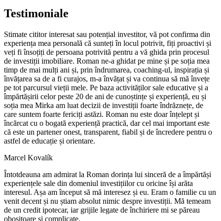
Testimoniale
Stimate cititor interesat sau potențial investitor, vă pot confirma din
experiența mea personală că sunteți în locul potrivit, fiți proactivi și
veți fi însoțiți de persoana potrivită pentru a vă ghida prin procesul
de investiții imobiliare. Roman ne-a ghidat pe mine și pe soția mea
timp de mai mulți ani și, prin îndrumarea, coaching-ul, inspirația și
învățarea sa de a fi curajos, m-a învățat și va continua să mă învețe
pe tot parcursul vieții mele. Pe baza activităților sale educative și a
împărtășirii celor peste 20 de ani de cunoștințe și experiență, eu și
soția mea Mirka am luat decizii de investiții foarte îndrăznețe, de
care suntem foarte fericiți astăzi. Roman nu este doar înțelept și
încărcat cu o bogată experiență practică, dar cel mai important este
că este un partener onest, transparent, fiabil și de încredere pentru o
astfel de educație și orientare.
Marcel Kovalík
Întotdeauna am admirat la Roman dorința lui sinceră de a împărtăși
experiențele sale din domeniul investițiilor cu oricine își arăta
interesul. Așa am început să mă interesez și eu. Eram o familie cu un
venit decent și nu știam absolut nimic despre investiții. Mă temeam
de un credit ipotecar, iar grijile legate de închiriere mi se păreau
obositoare și complicate.