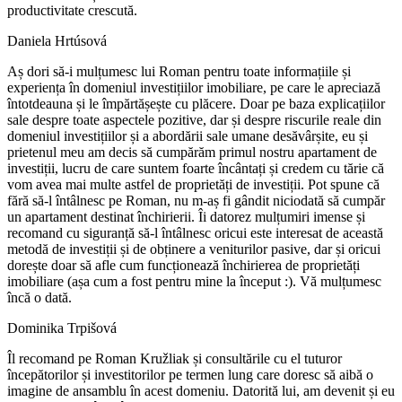
productivitate crescută.
Daniela Hrtúsová
Aș dori să-i mulțumesc lui Roman pentru toate informațiile și
experiența în domeniul investițiilor imobiliare, pe care le apreciază
întotdeauna și le împărtășește cu plăcere. Doar pe baza explicațiilor
sale despre toate aspectele pozitive, dar și despre riscurile reale din
domeniul investițiilor și a abordării sale umane desăvârșite, eu și
prietenul meu am decis să cumpărăm primul nostru apartament de
investiții, lucru de care suntem foarte încântați și credem cu tărie că
vom avea mai multe astfel de proprietăți de investiții. Pot spune că
fără să-l întâlnesc pe Roman, nu m-aș fi gândit niciodată să cumpăr
un apartament destinat închirierii. Îi datorez mulțumiri imense și
recomand cu siguranță să-l întâlnesc oricui este interesat de această
metodă de investiții și de obținere a veniturilor pasive, dar și oricui
dorește doar să afle cum funcționează închirierea de proprietăți
imobiliare (așa cum a fost pentru mine la început :). Vă mulțumesc
încă o dată.
Dominika Trpišová
Îl recomand pe Roman Kružliak și consultările cu el tuturor
începătorilor și investitorilor pe termen lung care doresc să aibă o
imagine de ansamblu în acest domeniu. Datorită lui, am devenit și eu