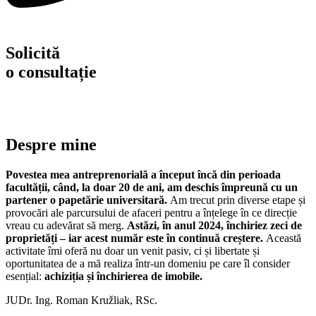
Solicită
o consultație
Despre mine
Povestea mea antreprenorială a început încă din perioada
facultății, când, la doar 20 de ani, am deschis împreună cu un
partener o papetărie universitară.
Am trecut prin diverse etape și
provocări ale parcursului de afaceri pentru a înțelege în ce direcție
vreau cu adevărat să merg.
Astăzi, în anul 2024, închiriez zeci de
proprietăți – iar acest număr este în continuă creștere.
Această
activitate îmi oferă nu doar un venit pasiv, ci și libertate și
oportunitatea de a mă realiza într-un domeniu pe care îl consider
esențial:
achiziția și închirierea de imobile.
JUDr. Ing. Roman Kružliak, RSc.