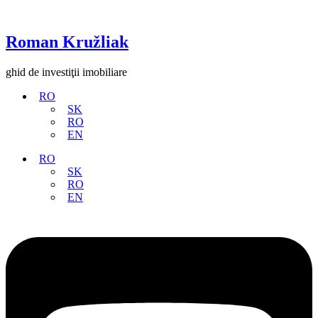
Roman Kružliak
ghid de investiţii imobiliare
RO
SK
RO
EN
RO
SK
RO
EN