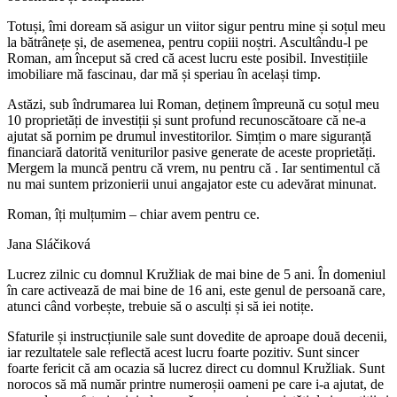
Totuși, îmi doream să asigur un viitor sigur pentru mine și soțul meu
la bătrânețe și, de asemenea, pentru copiii noștri. Ascultându-l pe
Roman, am început să cred că acest lucru este posibil. Investițiile
imobiliare mă fascinau, dar mă și speriau în același timp.
Astăzi, sub îndrumarea lui Roman, deținem împreună cu soțul meu
10 proprietăți de investiții și sunt profund recunoscătoare că ne-a
ajutat să pornim pe drumul investitorilor. Simțim o mare siguranță
financiară datorită veniturilor pasive generate de aceste proprietăți.
Mergem la muncă pentru că vrem, nu pentru că . Iar sentimentul că
nu mai suntem prizonierii unui angajator este cu adevărat minunat.
Roman, îți mulțumim – chiar avem pentru ce.
Jana Sláčiková
Lucrez zilnic cu domnul Kružliak de mai bine de 5 ani. În domeniul
în care activează de mai bine de 16 ani, este genul de persoană care,
atunci când vorbește, trebuie să o asculți și să iei notițe.
Sfaturile și instrucțiunile sale sunt dovedite de aproape două decenii,
iar rezultatele sale reflectă acest lucru foarte pozitiv. Sunt sincer
foarte fericit că am ocazia să lucrez direct cu domnul Kružliak. Sunt
norocos să mă număr printre numeroșii oameni pe care i-a ajutat, de