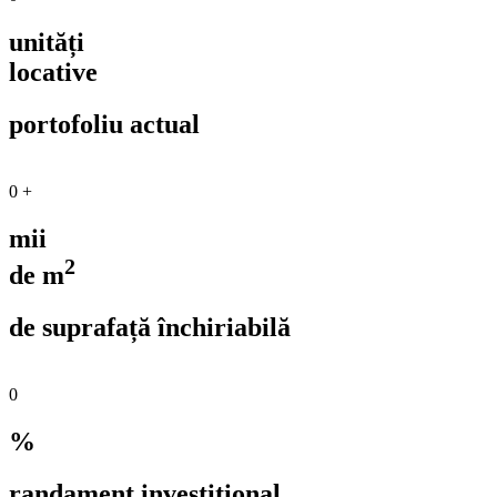
unități
locative
portofoliu actual
0
+
mii
2
de m
de suprafață închiriabilă
0
%
randament investițional