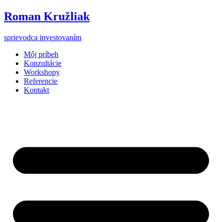
Preskočiť
Roman Kružliak
na
obsah
sprievodca investovaním
Môj príbeh
Konzultácie
Workshopy
Referencie
Kontakt