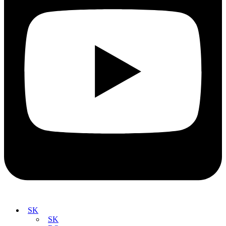
SK
SK