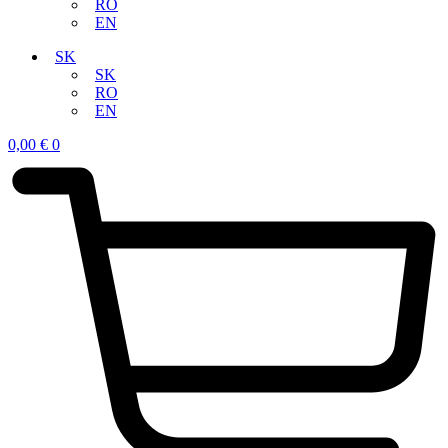
RO
EN
SK
SK
RO
EN
0,00
€
0