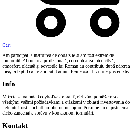
Cart
Am participat la instruirea de două zile și am fost extrem de
mulțumiți. Abordarea profesională, comunicarea interactivă,
atmosfera plăcută și poveștile lui Roman au contribuit, după părerea
mea, la faptul că ne-am putut aminti foarte ușor lucrurile prezentate.
Info
Môžete sa na mňa kedykoľvek obrátiť, rád vám pomôžem so
všetkými vašimi požiadavkami a otázkami v oblasti investovania do
nehnuteľností a ich dlhodobého prenájmu. Pokojne mi napíšte email
alebo zanechajte správu v kontaktnom formulári.
Kontakt