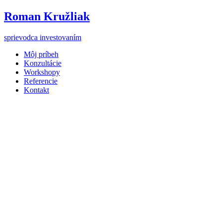
Preskočiť
Roman Kružliak
na
obsah
sprievodca investovaním
Môj príbeh
Konzultácie
Workshopy
Referencie
Kontakt